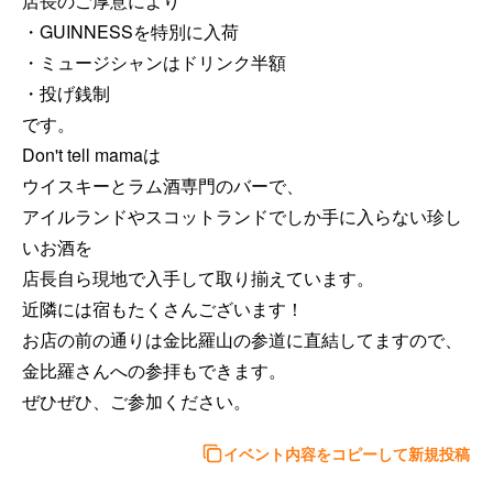
店長のご厚意により

・GUINNESSを特別に入荷

・ミュージシャンはドリンク半額

・投げ銭制

です。

Don't tell mamaは

ウイスキーとラム酒専門のバーで、

アイルランドやスコットランドでしか手に入らない珍し
いお酒を

店長自ら現地で入手して取り揃えています。

近隣には宿もたくさんございます！

お店の前の通りは金比羅山の参道に直結してますので、
金比羅さんへの参拝もできます。

ぜひぜひ、ご参加ください。
イベント内容をコピーして新規投稿