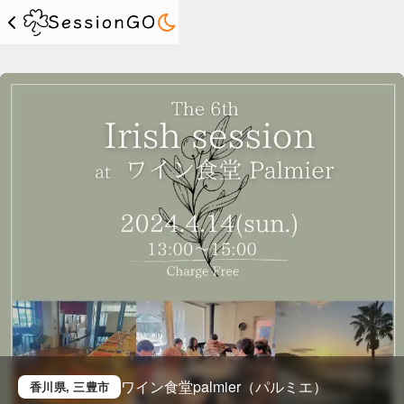
ワイン食堂palmier（パルミエ）
香川県
, 三豊市