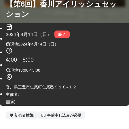
【第6回】香川アイリッシュセッ
ション
2024年4月14日（日）
終了
現地
2024年4月14日（日）
4:00
-
6:00
現地
13:00
-
15:00
香川県三豊市仁尾町仁尾己９１８−１２
主催者:
吉家
🔰 初心者歓迎
🙋‍♀️ 事前申し込みが必要