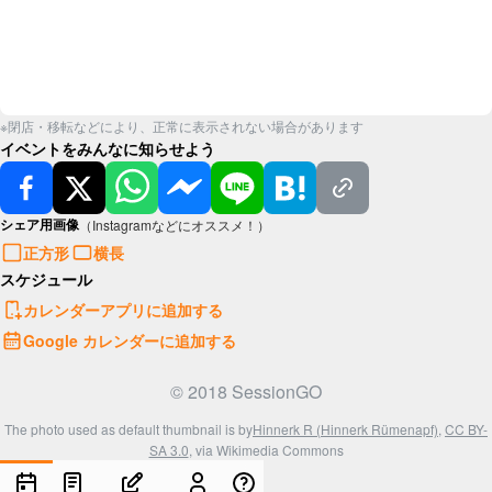
※閉店・移転などにより、正常に表示されない場合があります
イベントをみんなに知らせよう
シェア用画像
（Instagramなどにオススメ！）
正方形
横長
スケジュール
カレンダーアプリに追加する
Google カレンダーに追加する
© 2018 SessionGO
The photo used as default thumbnail is by
Hinnerk R (Hinnerk Rümenapf)
,
CC BY-
SA 3.0
, via Wikimedia Commons