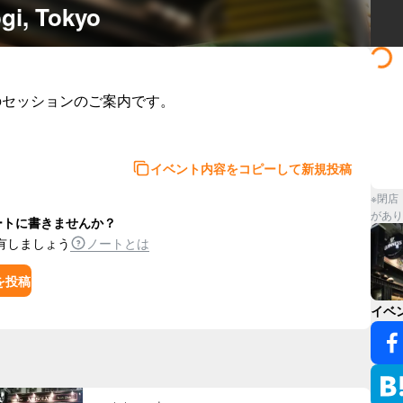
ogi, Tokyo
のセッションのご案内です。

イベント内容をコピーして新規投稿
※閉店
があり
ートに書きませんか？
有しましょう
ノートとは
を投稿
イベ