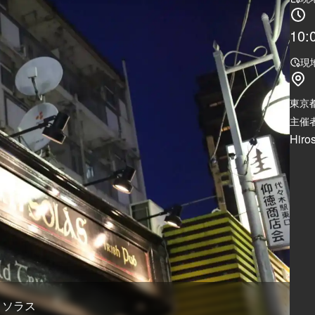
10:
現
東京
主催者
Hiro
ン ソラス