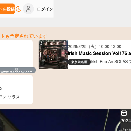
トを投稿
ログイン
ントも予定されています
2026/8/25（火）
10:00
-
13:00
Irish Music Session Vol176 
Irish Pub An S
東京
渋谷区
www.facebook.com
o
ブ アン ソラス
20
現