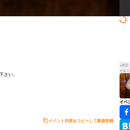


※閉店
があり
さい。

イベ
イベント内容をコピーして新規投稿