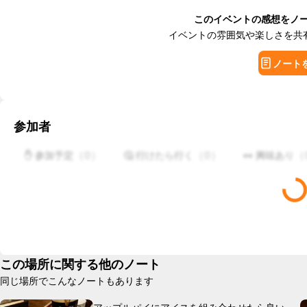
このイベントの感想をノ
イベントの雰囲気や楽しさを共
ノート
参加者
（
0
）
（
0
）
（
✋ 参加予定
🤔 行けたら行く
👀 興味あり
この場所に関する他のノート
同じ場所でこんなノートもあります