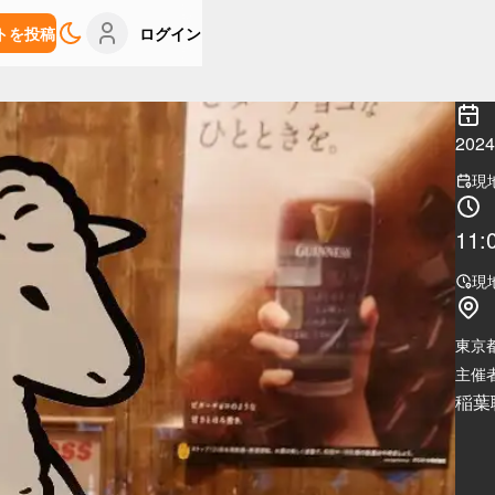
トを投稿
ログイン
202
現
11:
現
東京
主催者
稲葉