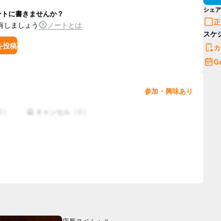
シェア
ートに書きませんか？
正
有しましょう
ノートとは
スケ
を投稿
カ
G
参加・興味あり
0
）
（
0
）
🙅 キャンセル