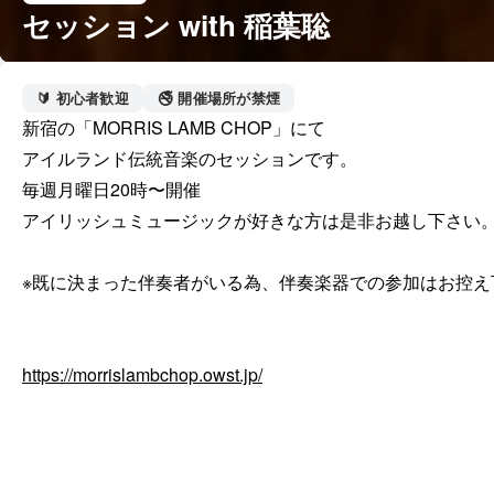
セッション with 稲葉聡
🔰 初心者歓迎
🚭 開催場所が禁煙
新宿の「MORRIS LAMB CHOP」にて

アイルランド伝統音楽のセッションです。

毎週月曜日20時〜開催

アイリッシュミュージックが好きな方は是非お越し下さい。
※既に決まった伴奏者がいる為、伴奏楽器での参加はお控え下
https://morrislambchop.owst.jp/