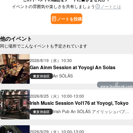
イベントの雰囲気や楽しさを共有しましょう
ノートとは
ノートを投稿
他のイベント
同じ場所でこんなイベントも予定されています
2026/8/19（水）
10:30
Gan Ainm Session at Yoyogi An Solas
An SÓLÁS
東京
渋谷区
www.facebook.com
2026/8/25（火）
10:00
-
13:00
Irish Music Session Vol176 at Yoyogi, Tokyo
Irish Pub An SÓLÁS アイリッシュパブ
東京
渋谷区
アン ソラス
2026/9/29（火）
10:00
-
13:00