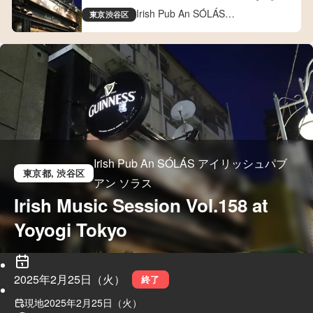
Tokyo
Irish Pub An SÓLÁS
東京
渋谷区
アイリッシュパブ アン ソラス
Irish Pub An SÓLÁS アイリッシュパブ
東京都
, 渋谷区
アン ソラス
Irish Music Session Vol.158 at 
Yoyogi Tokyo
2025年2月25日（火）
終了
現地
2025年2月25日（火）