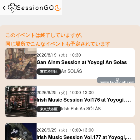
このイベントは終了していますが、
同じ場所でこんなイベントも予定されています
2026/8/19（水）
10:30
Gan Ainm Session at Yoyogi An Solas
An SÓLÁS
東京
渋谷区
www.facebook.com
2026/8/25（火）
10:00
-
13:00
Irish Music Session Vol176 at Yoyogi, 
Tokyo
Irish Pub An SÓLÁS
東京
渋谷区
アイリッシュパブ アン ソラス
2026/9/29（火）
10:00
-
13:00
Irish Music Session Vol.177 at Yoyogi, 