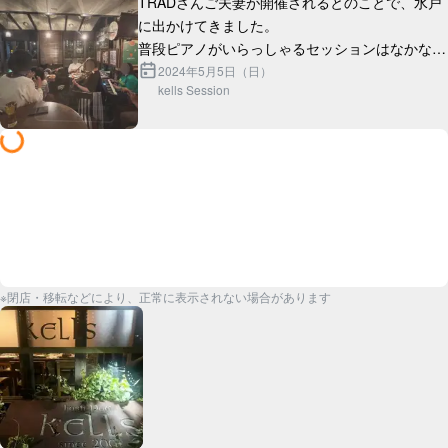
TRADさんご夫妻が開催されるとのことで、水戸
に出かけてきました。

普段ピアノがいらっしゃるセッションはなかなか
参加していないのですが、セッション全体がノリ
2024年5月5日（日）
kells Session
ノリになってとても新鮮ですね。

Sessi...
※閉店・移転などにより、正常に表示されない場合があります