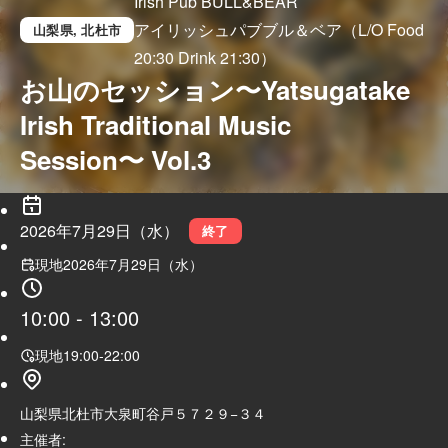
Irish Pub BULL&BEAR
アイリッシュパブブル＆ベア（L/O Food
山梨県
, 北杜市
20:30 Drink 21:30）
お山のセッション〜Yatsugatake 
Irish Traditional Music 
Session〜 Vol.3
2026年7月29日（水）
終了
現地
2026年7月29日（水）
10:00
-
13:00
現地
19:00
-
22:00
山梨県北杜市大泉町谷戸５７２９−３４
主催者: