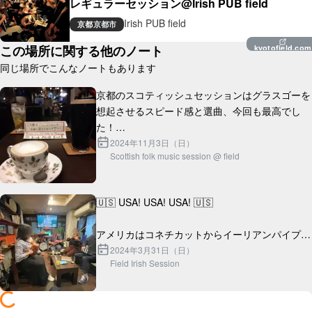
レギュラーセッション@Irish PUB field
Irish PUB field
京都
京都市
この場所に関する他のノート
kyotofield.com
同じ場所でこんなノートもあります
京都のスコティッシュセッションはグラスゴーを
想起させるスピード感と選曲、今回も最高でし
た！

2024年11月3日（日）
Scottish folk music session @ field
ところで近くに席からすごい楽しそうにセッショ
ン聴いてくれている外国人旅行者のカップルがい
らっしゃったんです...
🇺🇸 USA! USA! USA! 🇺🇸

アメリカはコネチカットからイーリアンパイプ奏
者のナイスなクールガイ、ジョナサンがやってき
2024年3月31日（日）
Field Irish Session
た！
