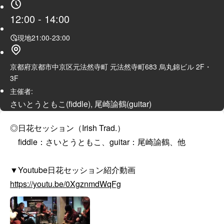
12:00
-
14:00
現地
21:00
-
23:00
京都府京都市中京区元法然寺町 元法然寺町683 烏丸錦ビル 2F・
3F
主催者:
さいとうともこ(fiddle), 尾崎諭鶴(guitar)
◎日花セッション（Irish Trad.）

　fiddle：さいとうともこ、guitar：尾崎諭鶴、他

https://youtu.be/0XgznmdWqFg