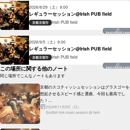
2026/8/29（土）
9:00
レギュラーセッション@Irish PUB field
Irish PUB field
京都
京都市
kyotofield.com
2026/9/5（土）
9:00
レギュラーセッション@Irish PUB field
Irish PUB field
京都
京都市
この場所に関する他のノート
kyotofield.com
同じ場所でこんなノートもあります
京都のスコティッシュセッションはグラスゴーを
想起させるスピード感と選曲、今回も最高でし
た！

2024年11月3日（日）
Scottish folk music session @ field
ところで近くに席からすごい楽しそうにセッショ
ン聴いてくれている外国人旅行者のカップルがい
らっしゃったんです...