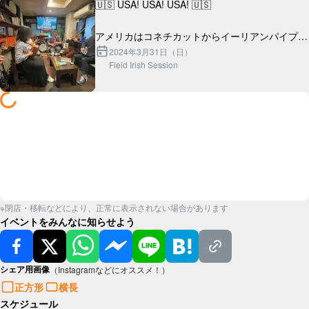
🇺🇸 USA! USA! USA! 🇺🇸

アメリカはコネチカットからイーリアンパイプ奏
者のナイスなクールガイ、ジョナサンがやってき
2024年3月31日（日）
Field Irish Session
た！

※閉店・移転などにより、正常に表示されない場合があります
イベントをみんなに知らせよう
シェア用画像
（Instagramなどにオススメ！）
正方形
横長
スケジュール