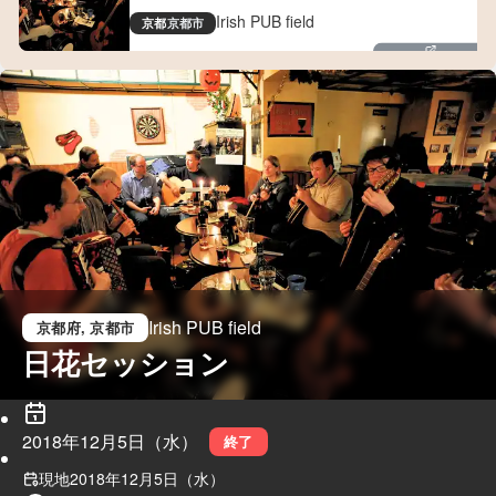
Irish PUB field
京都
京都市
kyotofield.com
Irish PUB field
京都府
, 京都市
日花セッション
2018年12月5日（水）
終了
現地
2018年12月5日（水）