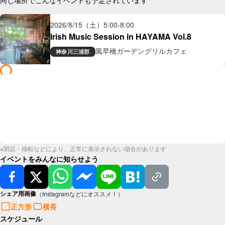
同じ場所でこんなイベントも予定されています
2026/8/15（土）
5:00
-
8:00
Irish Music Session in HAYAMA Vol.8
風早橋ガーデングリルカフェ
神奈川
三浦郡
※閉店・移転などにより、正常に表示されない場合があります
イベントをみんなに知らせよう
シェア用画像
（Instagramなどにオススメ！）
正方形
横長
スケジュール