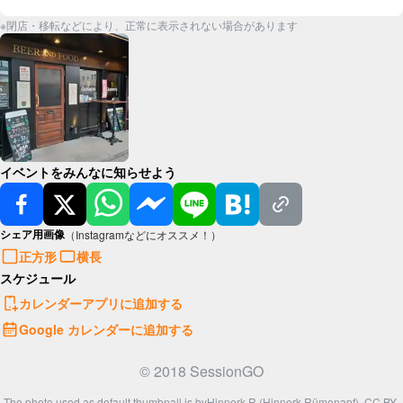
※閉店・移転などにより、正常に表示されない場合があります
イベントをみんなに知らせよう
シェア用画像
（Instagramなどにオススメ！）
正方形
横長
スケジュール
カレンダーアプリに追加する
Google カレンダーに追加する
© 2018 SessionGO
The photo used as default thumbnail is by
Hinnerk R (Hinnerk Rümenapf)
,
CC BY-