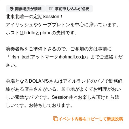
🚭 開催場所が禁煙
🙋‍♀️ 事前申し込みが必要
北東北唯一の定期Session！

アイリッシュやケープブレトンを中心に弾いています。
ホストはfiddleとpianoの夫婦です。

演奏者席をご準備下さるので、ご参加の方は事前に
「irish_trad(アットマーク)hotmail.co.jp」までご連絡くだ
さい。

会場となるDOLAN'Sさんはアイルランドのパブで勤務経
験がある店主さんがいる、居心地がよくてお料理がおい
しい素敵なパブです。Session共々お楽しみ頂けたら嬉
しいです。お待ちしております。
イベント内容をコピーして新規投稿