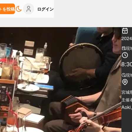
トを投稿
ログイン
202
現
8:3
現
宮城
主催者
Aoki