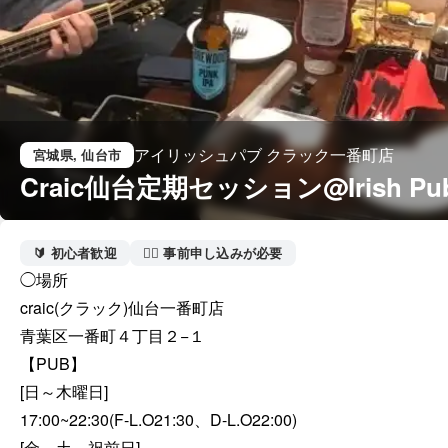
アイリッシュパブ クラック一番町店
宮城県
, 仙台市
Craic仙台定期セッション@Irish Pu
🔰 初心者歓迎
🙋‍♀️ 事前申し込みが必要
◯場所

craic(クラック)仙台一番町店

青葉区一番町４丁目２−１

【PUB】

[日～木曜日] 

17:00~22:30(F-L.O21:30、D-L.O22:00)

[金、土、祝前日]
