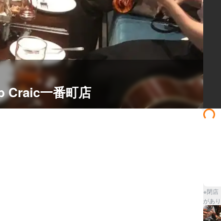
b Craic一番町店
※閉店
があり