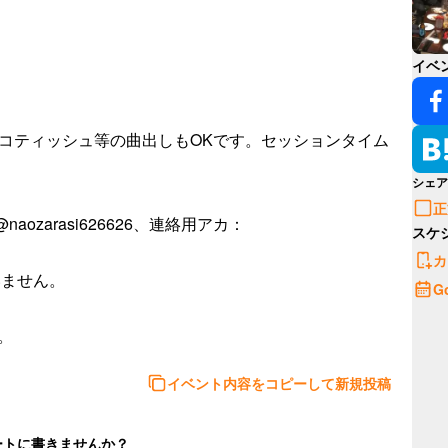
イベ
スコティッシュ等の曲出しもOKです。セッションタイム
シェア
正
aozarasi626626、連絡用アカ：
スケ
カ
構いません。

G
。
イベント内容をコピーして新規投稿
ートに書きませんか？