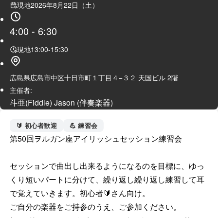
現地
2026年8月22日（土）
4:00
-
6:30
現地
13:00
-
15:30
広島県広島市中区十日市町１丁目４−３２ 天国ビル 2階
主催者:
斗亜(Fiddle) Jason (伴奏楽器)
🔰 初心者歓迎
💪 練習会
第50回ヲルガン座アイリッシュセッション練習会

セッションで曲出し出来るようになるのを目標に、ゆっ
くり短いパートに分けて、繰り返し繰り返し練習して耳
で覚えていきます。初心者🔰さん向け。

ご自分の楽器をご持参のうえ、ご参加ください。
