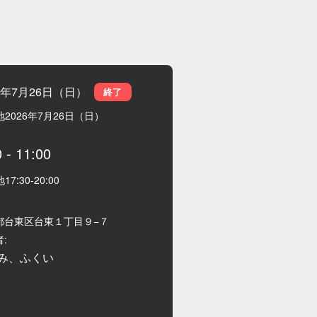
26年7月26日（日）
終了
地
2026年7月26日（日）
0
-
11:00
地
17:30
-
20:00
都台東区台東１丁目９−７
:
み、ふくい