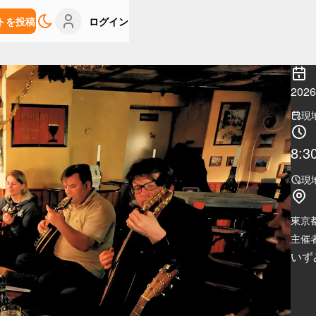
トを投稿
ログイン
20
現
8:3
現
東京
主催者
いず