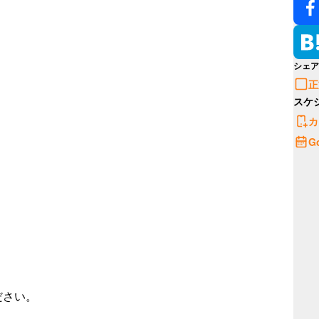
シェア
正
スケ
カ
G
さい。
