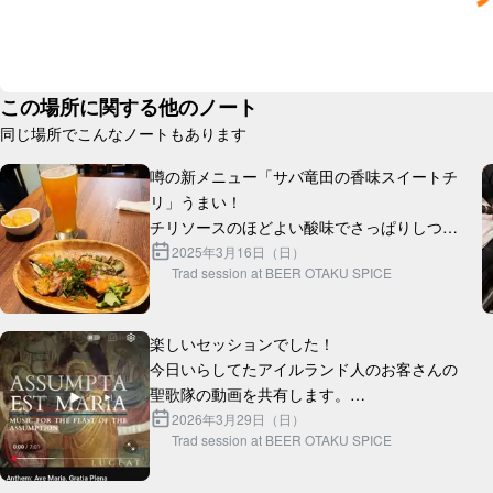
この場所に関する他のノート
同じ場所でこんなノートもあります
噂の新メニュー「サバ竜田の香味スイートチ
リ」うまい！

チリソースのほどよい酸味でさっぱりしつ
つ、サバ竜田のジューシーな味わいが口の中
2025年3月16日（日）
Trad session at BEER OTAKU SPICE
に広がります。

セッションで面白い試みだったのは、曲出し
楽しいセッションでした！

する時の1...
今日いらしてたアイルランド人のお客さんの
聖歌隊の動画を共有します。

https://youtu.be/fDWBu6ml1Ww?
2026年3月29日（日）
Trad session at BEER OTAKU SPICE