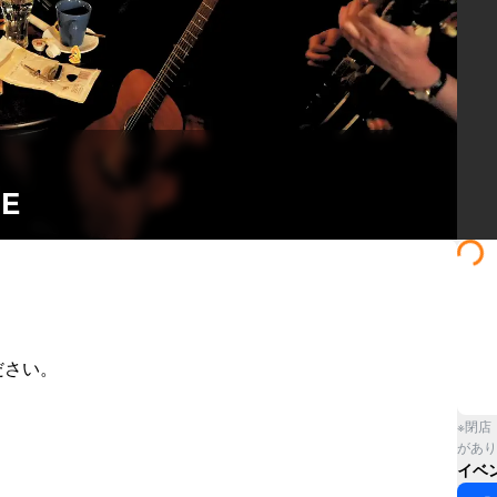
CE
さい。

※閉店
があり
イベ