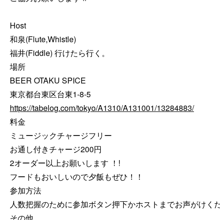
Host

和泉(Flute,Whistle) 

福井(Fiddle) 行けたら行く。

場所

BEER OTAKU SPICE

https://tabelog.com/tokyo/A1310/A131001/13284883/
料金

ミュージックチャージフリー

お通し付きチャージ200円

2オーダー以上お願いします ！!

フードもおいしいので夕飯もぜひ！！

参加方法

人数把握のために参加ボタン押下かホストまでお声がけくだ
その他
