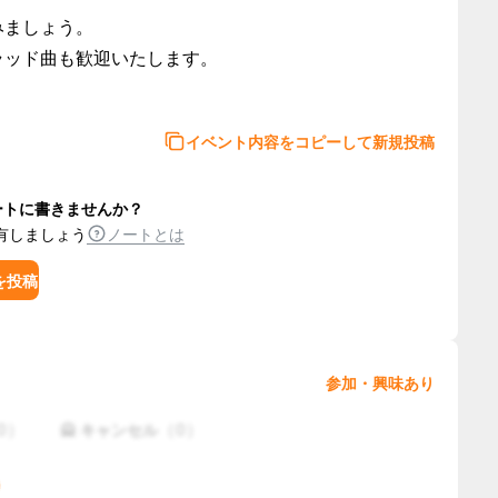
ましょう。

ッド曲も歓迎いたします。

。
イベント内容をコピーして新規投稿
ートに書きませんか？
有しましょう
ノートとは
を投稿
参加・興味あり
0
）
（
0
）
🙅 キャンセル