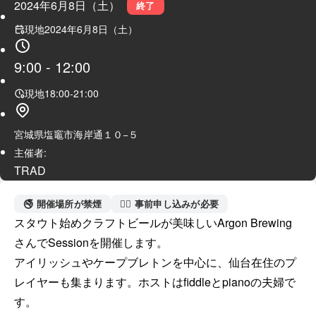
2024年6月8日（土）
終了
現地
2024年6月8日（土）
9:00
-
12:00
現地
18:00
-
21:00
宮城県塩竈市海岸通１０−５
主催者:
TRAD
🚭 開催場所が禁煙
🙋‍♀️ 事前申し込みが必要
スタウト始めクラフトビールが美味しいArgon Brewing
さんでSessionを開催します。

アイリッシュやケープブレトンを中心に、仙台在住のプ
レイヤーも集まります。ホストはfiddleとpianoの夫婦で
す。
