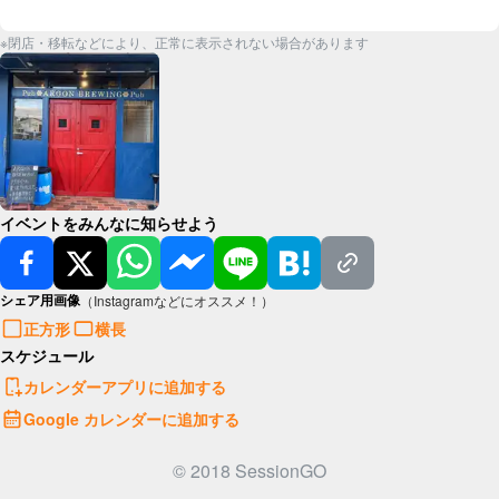
※閉店・移転などにより、正常に表示されない場合があります
イベントをみんなに知らせよう
シェア用画像
（Instagramなどにオススメ！）
正方形
横長
スケジュール
カレンダーアプリに追加する
Google カレンダーに追加する
© 2018 SessionGO