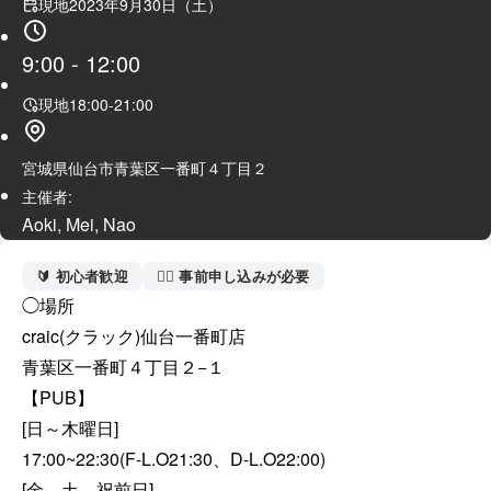
現地
2023年9月30日（土）
9:00
-
12:00
現地
18:00
-
21:00
宮城県仙台市青葉区一番町４丁目２
主催者:
Aoki, Mei, Nao
🔰 初心者歓迎
🙋‍♀️ 事前申し込みが必要
◯場所

craic(クラック)仙台一番町店

青葉区一番町４丁目２−１

【PUB】

[日～木曜日] 

17:00~22:30(F-L.O21:30、D-L.O22:00)

[金、土、祝前日]
