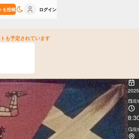
トを投稿
ログイン
ントも予定されています
20
現
8:3
現