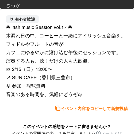
きっか
🔰 初心者歓迎
☘️ Irish music Session vol.17 ☘️

木漏れ日の中、コーヒーと一緒にアイリッシュ音楽を。

フィドルやフルートの音が

カフェにゆるやかに溶け込む午後のセッションです。

演奏する人も、聴くだけの人も大歓迎。

📅 2/15（日）13:00〜

📍 SUN CAFE（香川県三豊市）

🎻 参加・観覧無料

音楽のある時間を、気軽にどうぞ🌿
イベント内容をコピーして新規投稿
このイベントの感想をノートに書きませんか？
イベントの雰囲気や楽しさを共有しましょう
ノートとは