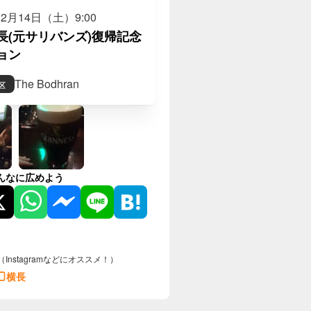
12月14日（土）
9:00
長(元サリバンズ)復帰記念
ョン
The Bodhran
区
んなに広めよう
（Instagramなどにオススメ！）
横長