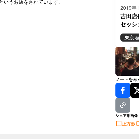
というお店をされています。
2019年
吉田店
セッシ
東京
港
ノートをみ
シェア用画像
正方形