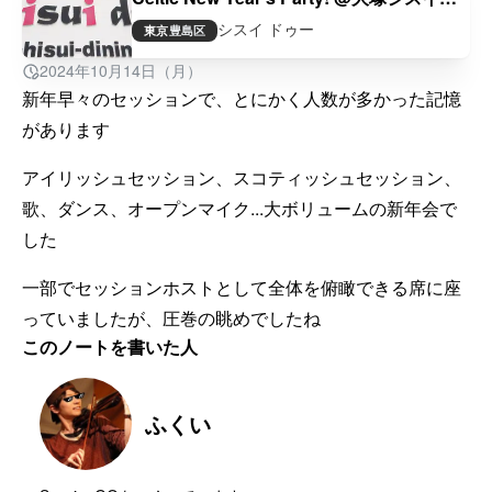
ゥー
シスイ ドゥー
東京
豊島区
2024年10月14日（月）
新年早々のセッションで、とにかく人数が多かった記憶
があります
アイリッシュセッション、スコティッシュセッション、
歌、ダンス、オープンマイク...大ボリュームの新年会で
した
一部でセッションホストとして全体を俯瞰できる席に座
っていましたが、圧巻の眺めでしたね
このノートを書いた人
ふくい