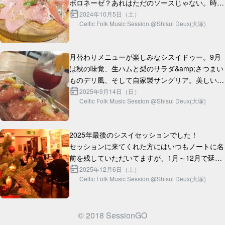
ボロネーゼ？あれはただのソースじゃない。時間
と情熱が織りなす、まさに「愛」の結晶。

2024年10月5日（土）
Celtic Folk Music Session @Shisui Deux(大塚)
チキングリルはどうだろう。外はパ...
月替わりメニューが楽しみなシスイドゥー。9月
は秋の味覚、生ハムと梨のサラダ&amp;さつまい
ものデリ風、そして自家製サングリア。美しいう
2025年9月14日（日）
Celtic Folk Music Session @Shisui Deux(大塚)
2025年最後のシスイセッションでした！

セッションに来てくれた方にはいつもノートに名
前を残していただいてますが、1月～12月で延べ
105人が遊びに来てくれました！毎月のように通
2025年12月6日（土）
Celtic Folk Music Session @Shisui Deux(大塚)
ってくれた方も、時々顔...
© 2018 SessionGO