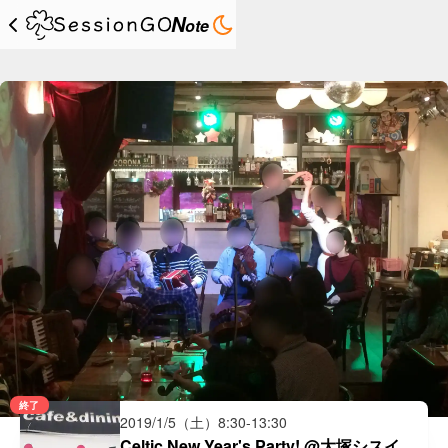
N
ote
終了
2019/1/5（土）
8:30
-
13:30
Celtic New Year's Party! @大塚シスイド