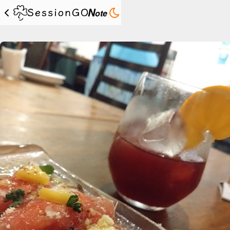
N
ote