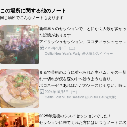
この場所に関する他のノート
同じ場所でこんなノートもあります
新年早々のセッションで、とにかく人数が多かっ
た記憶があります

アイリッシュセッション、スコティッシュセッシ
ョン、歌、ダンス、オープンマイク...大ボリュー
2019年1月5日（土）
Celtic New Year's Party! @大塚シスイドゥー
ムの新年会でした

一部でセッションホストとして...
まるで芸術のように並べられた生ハム、その一切
れ一切れが僕を森の中へ誘うような香り。

ボロネーゼ？あれはただのソースじゃない。時間
と情熱が織りなす、まさに「愛」の結晶。

2024年10月5日（土）
Celtic Folk Music Session @Shisui Deux(大塚)
チキングリルはどうだろう。外はパ...
2025年最後のシスイセッションでした！

セッションに来てくれた方にはいつもノートに名