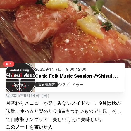
終了
2025/9/14（日）
9:00
-
12:00
Celtic Folk Music Session @Shisui 
Deux(大塚)
シスイ ドゥー
東京
豊島区
2025年9月14日（日）
月替わりメニューが楽しみなシスイドゥー。9月は秋の
味覚、生ハムと梨のサラダ&さつまいものデリ風、そし
て自家製サングリア。美しいうえに美味しい。
このノートを書いた人