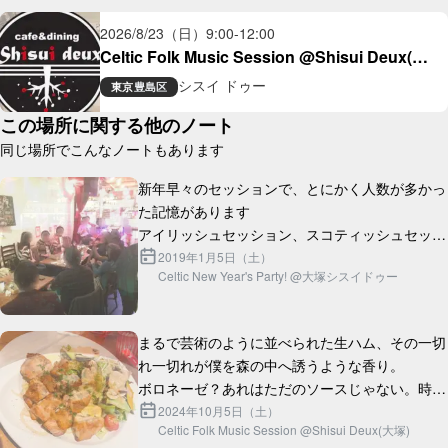
2026/8/23（日）
9:00
-
12:00
Celtic Folk Music Session @Shisui Deux(大
塚)
シスイ ドゥー
東京
豊島区
この場所に関する他のノート
同じ場所でこんなノートもあります
新年早々のセッションで、とにかく人数が多かっ
た記憶があります

アイリッシュセッション、スコティッシュセッシ
ョン、歌、ダンス、オープンマイク...大ボリュー
2019年1月5日（土）
Celtic New Year's Party! @大塚シスイドゥー
ムの新年会でした

一部でセッションホストとして...
まるで芸術のように並べられた生ハム、その一切
れ一切れが僕を森の中へ誘うような香り。

ボロネーゼ？あれはただのソースじゃない。時間
と情熱が織りなす、まさに「愛」の結晶。

2024年10月5日（土）
Celtic Folk Music Session @Shisui Deux(大塚)
チキングリルはどうだろう。外はパ...