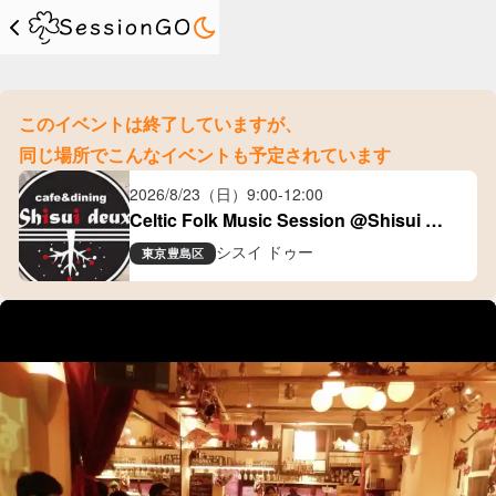
このイベントは終了していますが、
同じ場所でこんなイベントも予定されています
2026/8/23（日）
9:00
-
12:00
Celtic Folk Music Session @Shisui 
Deux(大塚)
シスイ ドゥー
東京
豊島区