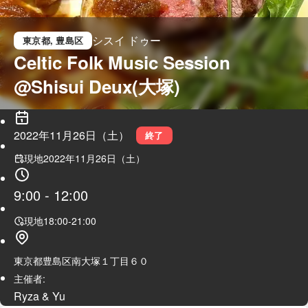
シスイ ドゥー
東京都
, 豊島区
Celtic Folk Music Session 
@Shisui Deux(大塚)
2022年11月26日（土）
終了
現地
2022年11月26日（土）
9:00
-
12:00
現地
18:00
-
21:00
東京都豊島区南大塚１丁目６０
主催者:
Ryza & Yu