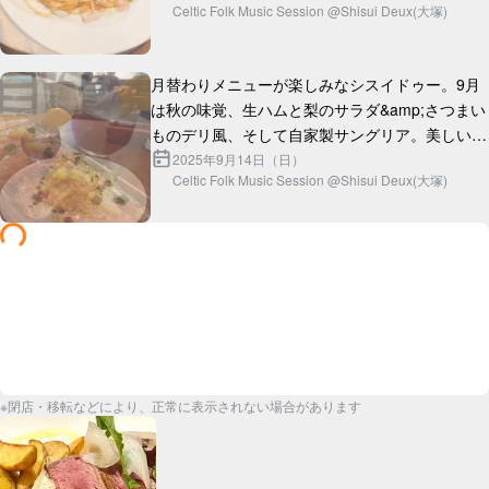
Celtic Folk Music Session @Shisui Deux(大塚)
チキングリルはどうだろう。外はパ...
月替わりメニューが楽しみなシスイドゥー。9月
は秋の味覚、生ハムと梨のサラダ&amp;さつまい
ものデリ風、そして自家製サングリア。美しいう
2025年9月14日（日）
Celtic Folk Music Session @Shisui Deux(大塚)
※閉店・移転などにより、正常に表示されない場合があります