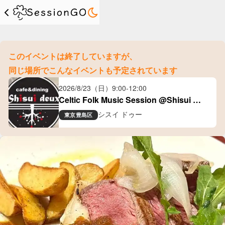
このイベントは終了していますが、
同じ場所でこんなイベントも予定されています
2026/8/23（日）
9:00
-
12:00
Celtic Folk Music Session @Shisui 
Deux(大塚)
シスイ ドゥー
東京
豊島区