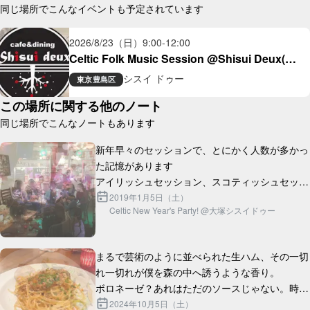
同じ場所でこんなイベントも予定されています
2026/8/23（日）
9:00
-
12:00
Celtic Folk Music Session @Shisui Deux(大
塚)
シスイ ドゥー
東京
豊島区
この場所に関する他のノート
同じ場所でこんなノートもあります
新年早々のセッションで、とにかく人数が多かっ
た記憶があります

アイリッシュセッション、スコティッシュセッシ
ョン、歌、ダンス、オープンマイク...大ボリュー
2019年1月5日（土）
Celtic New Year's Party! @大塚シスイドゥー
ムの新年会でした

一部でセッションホストとして...
まるで芸術のように並べられた生ハム、その一切
れ一切れが僕を森の中へ誘うような香り。

ボロネーゼ？あれはただのソースじゃない。時間
と情熱が織りなす、まさに「愛」の結晶。

2024年10月5日（土）