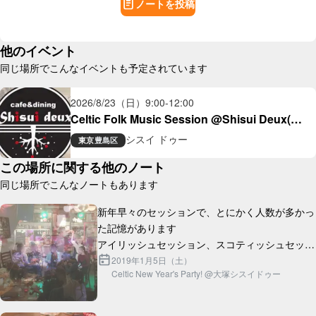
ノートを投稿
他のイベント
同じ場所でこんなイベントも予定されています
2026/8/23（日）
9:00
-
12:00
Celtic Folk Music Session @Shisui Deux(大
塚)
シスイ ドゥー
東京
豊島区
この場所に関する他のノート
同じ場所でこんなノートもあります
新年早々のセッションで、とにかく人数が多かっ
た記憶があります

アイリッシュセッション、スコティッシュセッシ
ョン、歌、ダンス、オープンマイク...大ボリュー
2019年1月5日（土）
Celtic New Year's Party! @大塚シスイドゥー
ムの新年会でした

一部でセッションホストとして...