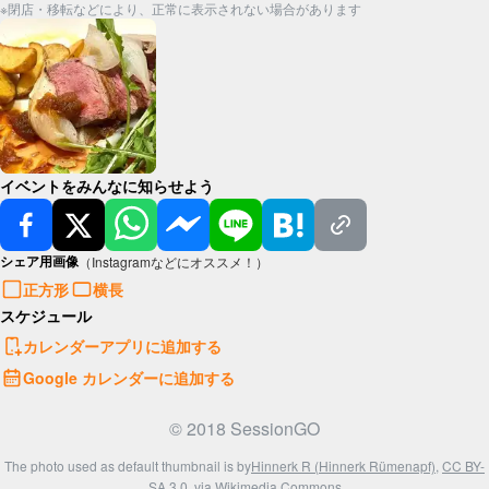
※閉店・移転などにより、正常に表示されない場合があります
イベントをみんなに知らせよう
シェア用画像
（Instagramなどにオススメ！）
正方形
横長
スケジュール
カレンダーアプリに追加する
Google カレンダーに追加する
© 2018 SessionGO
The photo used as default thumbnail is by
Hinnerk R (Hinnerk Rümenapf)
,
CC BY-
SA 3.0
, via Wikimedia Commons