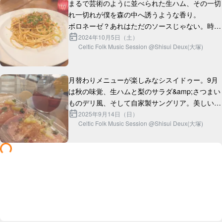
まるで芸術のように並べられた生ハム、その一切
れ一切れが僕を森の中へ誘うような香り。

ボロネーゼ？あれはただのソースじゃない。時間
と情熱が織りなす、まさに「愛」の結晶。

2024年10月5日（土）
Celtic Folk Music Session @Shisui Deux(大塚)
チキングリルはどうだろう。外はパ...
月替わりメニューが楽しみなシスイドゥー。9月
は秋の味覚、生ハムと梨のサラダ&amp;さつまい
ものデリ風、そして自家製サングリア。美しいう
2025年9月14日（日）
Celtic Folk Music Session @Shisui Deux(大塚)