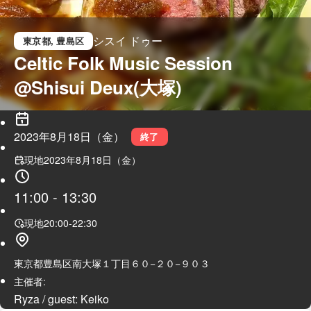
シスイ ドゥー
東京都
, 豊島区
Celtic Folk Music Session 
@Shisui Deux(大塚)
2023年8月18日（金）
終了
現地
2023年8月18日（金）
11:00
-
13:30
現地
20:00
-
22:30
東京都豊島区南大塚１丁目６０−２０−９０３
主催者:
Ryza / guest: Keiko