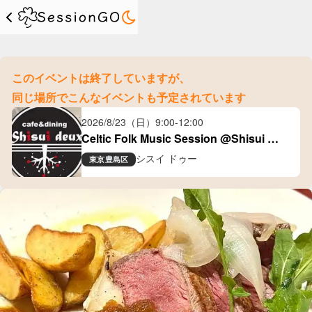
このイベントは終了していますが、
同じ場所でこんなイベントも予定されています
2026/8/23（日）
9:00
-
12:00
Celtic Folk Music Session @Shisui 
Deux(大塚)
シスイ ドゥー
東京
豊島区