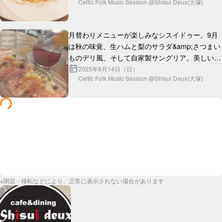
Celtic Folk Music Session @Shisui Deux(大塚)
チキングリルはどうだろう。外はパ...
月替わりメニューが楽しみなシスイドゥー。9月
は秋の味覚、生ハムと梨のサラダ&amp;さつまい
ものデリ風、そして自家製サングリア。美しいう
2025年9月14日（日）
Celtic Folk Music Session @Shisui Deux(大塚)
※閉店・移転などにより、正常に表示されない場合があります