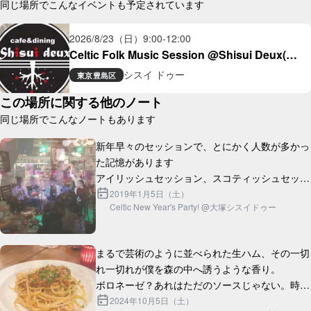
同じ場所でこんなイベントも予定されています
2026/8/23（日）
9:00
-
12:00
Celtic Folk Music Session @Shisui Deux(大
塚)
シスイ ドゥー
東京
豊島区
この場所に関する他のノート
同じ場所でこんなノートもあります
新年早々のセッションで、とにかく人数が多かっ
た記憶があります

アイリッシュセッション、スコティッシュセッシ
ョン、歌、ダンス、オープンマイク...大ボリュー
2019年1月5日（土）
Celtic New Year's Party! @大塚シスイドゥー
ムの新年会でした

一部でセッションホストとして...
まるで芸術のように並べられた生ハム、その一切
れ一切れが僕を森の中へ誘うような香り。

ボロネーゼ？あれはただのソースじゃない。時間
と情熱が織りなす、まさに「愛」の結晶。

2024年10月5日（土）