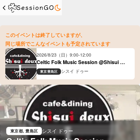
このイベントは終了していますが、
同じ場所でこんなイベントも予定されています
2026/8/23（日）
9:00
-
12:00
Celtic Folk Music Session @Shisui 
Deux(大塚)
シスイ ドゥー
東京
豊島区
シスイ ドゥー
東京都
, 豊島区