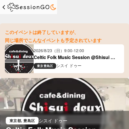
このイベントは終了していますが、
同じ場所でこんなイベントも予定されています
2026/8/23（日）
9:00
-
12:00
Celtic Folk Music Session @Shisui 
Deux(大塚)
シスイ ドゥー
東京
豊島区
シスイ ドゥー
東京都
, 豊島区