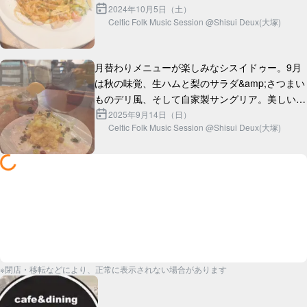
と情熱が織りなす、まさに「愛」の結晶。

2024年10月5日（土）
Celtic Folk Music Session @Shisui Deux(大塚)
チキングリルはどうだろう。外はパ...
月替わりメニューが楽しみなシスイドゥー。9月
は秋の味覚、生ハムと梨のサラダ&amp;さつまい
ものデリ風、そして自家製サングリア。美しいう
2025年9月14日（日）
Celtic Folk Music Session @Shisui Deux(大塚)
※閉店・移転などにより、正常に表示されない場合があります