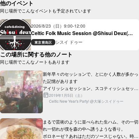
他のイベント
同じ場所でこんなイベントも予定されています
2026/8/23（日）
9:00
-
12:00
Celtic Folk Music Session @Shisui Deux(大
塚)
シスイ ドゥー
東京
豊島区
この場所に関する他のノート
同じ場所でこんなノートもあります
新年早々のセッションで、とにかく人数が多かっ
た記憶があります

アイリッシュセッション、スコティッシュセッシ
ョン、歌、ダンス、オープンマイク...大ボリュー
2019年1月5日（土）
Celtic New Year's Party! @大塚シスイドゥー
ムの新年会でした

一部でセッションホストとして...
まるで芸術のように並べられた生ハム、その一切
れ一切れが僕を森の中へ誘うような香り。

ボロネーゼ？あれはただのソースじゃない。時間