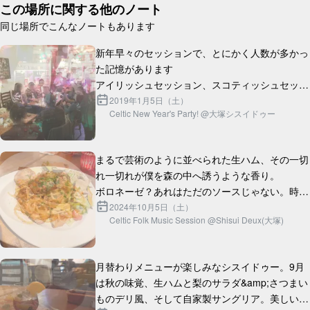
この場所に関する他のノート
同じ場所でこんなノートもあります
新年早々のセッションで、とにかく人数が多かっ
た記憶があります

アイリッシュセッション、スコティッシュセッシ
ョン、歌、ダンス、オープンマイク...大ボリュー
2019年1月5日（土）
Celtic New Year's Party! @大塚シスイドゥー
ムの新年会でした

一部でセッションホストとして...
まるで芸術のように並べられた生ハム、その一切
れ一切れが僕を森の中へ誘うような香り。

ボロネーゼ？あれはただのソースじゃない。時間
と情熱が織りなす、まさに「愛」の結晶。

2024年10月5日（土）
Celtic Folk Music Session @Shisui Deux(大塚)
チキングリルはどうだろう。外はパ...
月替わりメニューが楽しみなシスイドゥー。9月
は秋の味覚、生ハムと梨のサラダ&amp;さつまい
ものデリ風、そして自家製サングリア。美しいう