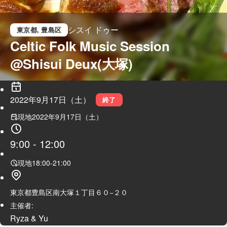
シスイ ドゥー
東京都
, 豊島区
Celtic Folk Music Session 
@Shisui Deux(大塚)
2022年9月17日（土）
終了
現地
2022年9月17日（土）
9:00
-
12:00
現地
18:00
-
21:00
東京都豊島区南大塚１丁目６０−２０
主催者:
Ryza & Yu