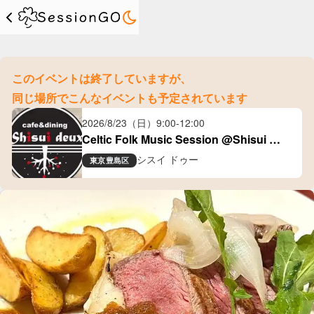
このイベントは終了していますが、
同じ場所でこんなイベントも予定されています
2026/8/23（日）
9:00
-
12:00
Celtic Folk Music Session @Shisui 
Deux(大塚)
シスイ ドゥー
東京
豊島区