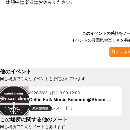
休憩中は楽器はお休みください。
このイベントの感想をノ
イベントの雰囲気や楽しさを共
ノート
他のイベント
同じ場所でこんなイベントも予定されています
2026/8/23（日）
9:00
-
12:00
Celtic Folk Music Session @Shisui 
Deux(大塚)
シスイ ドゥー
東京
豊島区
この場所に関する他のノート
同じ場所でこんなノートもあります