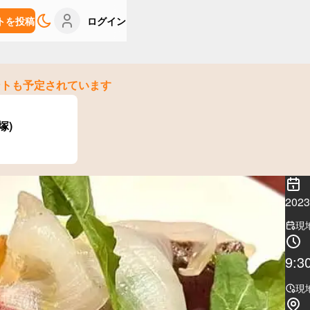
トを投稿
ログイン
ントも予定されています
大塚)
20
現
9:3
現