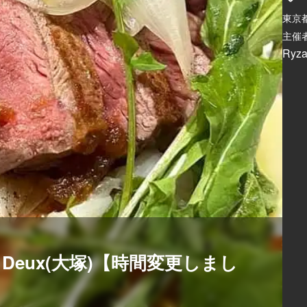
東京
主催者
Ryza
Shisui Deux(大塚)【時間変更しまし