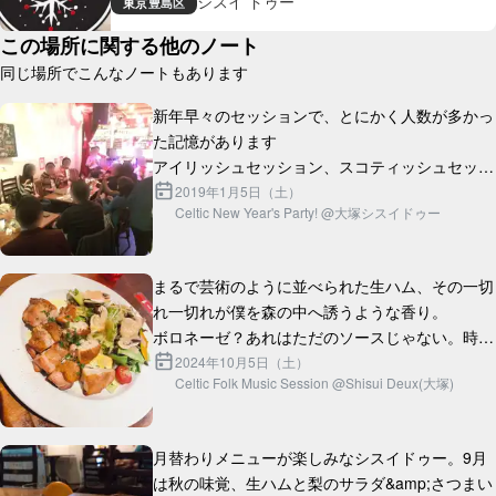
シスイ ドゥー
東京
豊島区
この場所に関する他のノート
同じ場所でこんなノートもあります
新年早々のセッションで、とにかく人数が多かっ
た記憶があります

アイリッシュセッション、スコティッシュセッシ
ョン、歌、ダンス、オープンマイク...大ボリュー
2019年1月5日（土）
Celtic New Year's Party! @大塚シスイドゥー
ムの新年会でした

一部でセッションホストとして...
まるで芸術のように並べられた生ハム、その一切
れ一切れが僕を森の中へ誘うような香り。

ボロネーゼ？あれはただのソースじゃない。時間
と情熱が織りなす、まさに「愛」の結晶。

2024年10月5日（土）
Celtic Folk Music Session @Shisui Deux(大塚)
チキングリルはどうだろう。外はパ...
月替わりメニューが楽しみなシスイドゥー。9月
は秋の味覚、生ハムと梨のサラダ&amp;さつまい