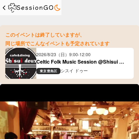
このイベントは終了していますが、
同じ場所でこんなイベントも予定されています
2026/8/23（日）
9:00
-
12:00
Celtic Folk Music Session @Shisui 
Deux(大塚)
シスイ ドゥー
東京
豊島区