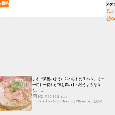
を投稿
スケ
カ
G
まるで芸術のように並べられた生ハム、その
一切れ一切れが僕を森の中へ誘うような香
り。

ボロネーゼ？あれはただのソースじゃない。
2024年10月5日（土）
Celtic Folk Music Session @Shisui Deux(大塚)
時間と情熱が織りなす、まさに「愛」の結
晶。

チキングリルはどうだろう。外はパ...