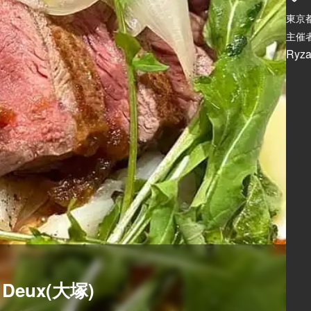
東京
主催者
Ryza
ui Deux(大塚)