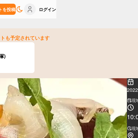
トを投稿
ログイン
ントも予定されています
大塚)
20
現
10:
現