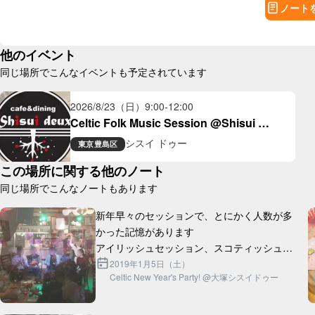
ノート
他のイベント
同じ場所でこんなイベントも予定されています
2026/8/23（日）
9:00
-
12:00
Celtic Folk Music Session @Shisui 
Deux(大塚)
シスイ ドゥー
東京
豊島区
この場所に関する他のノート
同じ場所でこんなノートもあります
新年早々のセッションで、とにかく人数が多
かった記憶があります

アイリッシュセッション、スコティッシュセ
ッション、歌、ダンス、オープンマイク...大
2019年1月5日（土）
Celtic New Year's Party! @大塚シスイドゥー
ボリュームの新年会でした

一部でセッションホストとして...