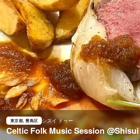
シスイ ドゥー
東京都
, 豊島区
Celtic Folk Music Session @Shis